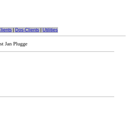
lients
|
Dos-Clients
|
Utilities
st Jan Plugge