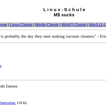
L i n u x - S c h u l e
M$ sucks
rver
|
Linux-Clients
|
Win9x-Clients
|
WinNT-Clients
|
Win3.11-C
is probably the day they start making vacuum cleaners" - Ern
t
oße Dateien
attenplatz
118 kb