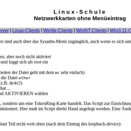
L i n u x - S c h u l e
Netzwerkkarten ohne Menüeintrag
rver
|
Linux-Clients
|
Win9x-Clients
|
WinNT-Clients
|
Win3.11-C
rten sind auch über das Sysadm-Menü zugänglich, auch wenn es sich um
, aber noch nicht aktiviert
nd loggt sich als root ein
beiten der Datei geht mit dem
sehr einfach)
mc
 die Datei
ether
(z.B. de4x5)
at ...
1] und AKTIVIEREN wählen
t, sondern um eine TokenRing-Karte handelt. Das Script zur Einrichtun
unktioniert. Hier muß im Script direkt Hand angelegt werden. Eine Än
art Teil recht weit oben (nach dem Eintrag des loopback-device):