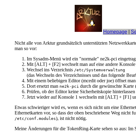
Homepage
|
Se
Nicht alle von Arktur grundsätzlich unterstützten Netzwerkka
man so vor:
Im Sysadm-Menü wird ein "normale" ne2k-pci eingetragen
Mit [ALT] + [F2] wechselt man auf eine andere Konsole u
Wechsel ins Verzeichnis
/etc/Systemverwaltung
(das Wechseln des Verzeichnisses und das folgende Bear
Mit einem beliebigen Editor (mcedit oder joe) öffnet man
Dort ersetzt man
durch die gewünschte Karte 
ne2k-pci
Prüfen, ob der Editor keine Sicherheitskopie hinterlassen h
Jetzt wieder auf Konsole 1 wechseln mit [ALT] + [F
Etwas schwieriger wird es, wenn es sich nicht um eine Etherne
Ethernetkarten vor, so dass der oben beschriebene Weg nicht f
), ist nicht nötig.
/etc/conf.modules
Meine Änderungen für die TokenRing-Karte sehen so aus: Im St