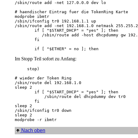
/sbin/route add -net 127.0.0.0 dev lo

# haendischer Eintrag fuer die TokenRing Karte

modprobe ibmtr

/sbin/ifconfig tr0 192.168.1.1 up

/sbin/route add -net 192.168.1.0 netmask 255.255.2
        if [ "$START_DHCP" = "yes" ]; then

           /sbin/route add -host dhcpdummy gw 192.
        fi

Im Stopp Teil sofort zu Anfang:
     stop)

# wieder der Token Ring

/sbin/route del 192.168.1.0

sleep 2

        if [ "$START_DHCP" = "yes" ]; then

            /sbin/route del dhcpdummy dev tr0

        fi

sleep 2

/sbin/ifconfig tr0 down

sleep 2

Nach oben