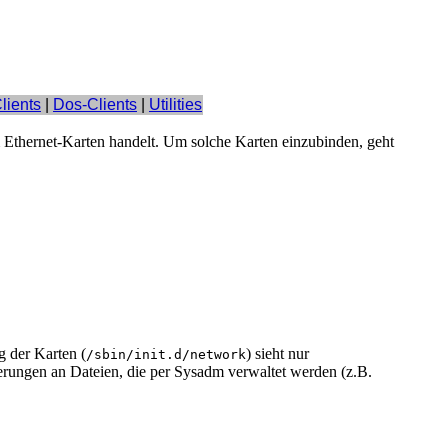
lients
|
Dos-Clients
|
Utilities
 Ethernet-Karten handelt. Um solche Karten einzubinden, geht
g der Karten (
) sieht nur
/sbin/init.d/network
derungen an Dateien, die per Sysadm verwaltet werden (z.B.