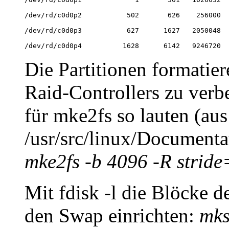
/dev/rd/c0d0p2           502       626    256000  
/dev/rd/c0d0p3           627      1627   2050048  
/dev/rd/c0d0p4          1628      6142   9246720  
Die Partitionen formatie
Raid-Controllers zu verbe
für mke2fs so lauten (aus
/usr/src/linux/Docume
mke2fs -b 4096 -R stride
Mit fdisk -l die Blöcke d
den Swap einrichten:
mks