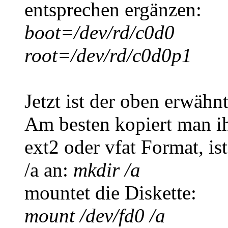
entsprechen ergänzen:
boot=/dev/rd/c0d0
root=/dev/rd/c0d0p1
Jetzt ist der oben erwähn
Am besten kopiert man ih
ext2 oder vfat Format, is
/a an:
mkdir /a
mountet die Diskette:
mount /dev/fd0 /a