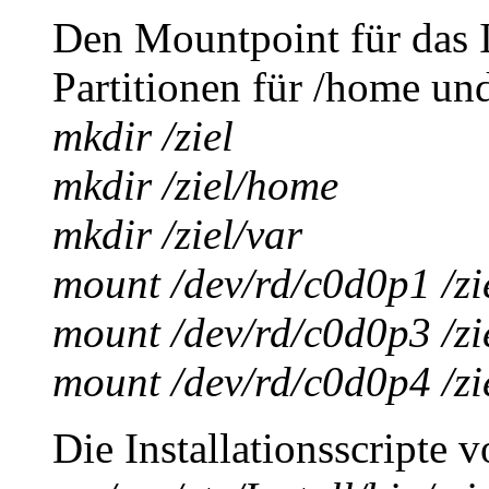
Den Mountpoint für das I
Partitionen für /home un
mkdir /ziel
mkdir /ziel/home
mkdir /ziel/var
mount /dev/rd/c0d0p1 /zi
mount /dev/rd/c0d0p3 /zi
mount /dev/rd/c0d0p4 /z
Die Installationsscripte 