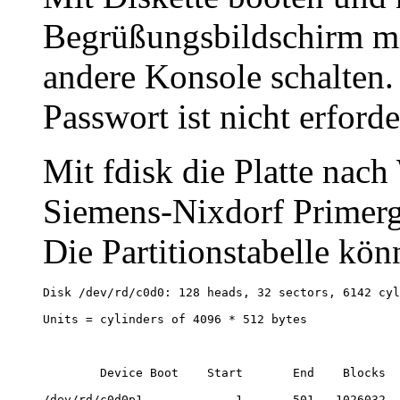
Begrüßungsbildschirm mi
andere Konsole schalten. 
Passwort ist nicht erforde
Mit fdisk die Platte nach
Siemens-Nixdorf Primergy
Die Partitionstabelle kön
Disk /dev/rd/c0d0: 128 heads, 32 sectors, 6142 cyl
Units = cylinders of 4096 * 512 bytes
        Device Boot    Start       End    Blocks  
/dev/rd/c0d0p1             1       501   1026032  