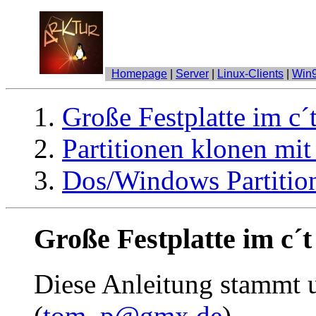
Homepage
|
Server
|
Linux-Clients
|
Win9
Große Festplatte im c
Partitionen klonen mit
Dos/Windows Partition
Große Festplatte im c´
Diese Anleitung stammt 
(
tom_p@gmx.de
).