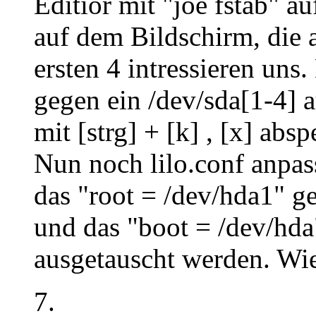
Editior mit "joe fstab" au
auf dem Bildschirm, die a
ersten 4 intressieren uns
gegen ein /dev/sda[1-4] 
mit [strg] + [k] , [x] absp
Nun noch lilo.conf anpass
das "root = /dev/hda1" g
und das "boot = /dev/hda
ausgetauscht werden. Wie
7.