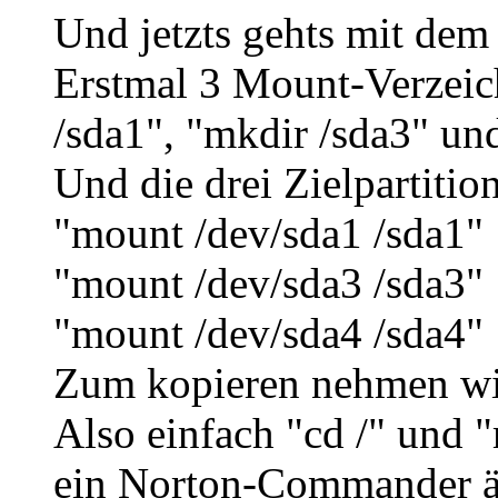
Und jetzts gehts mit dem k
Erstmal 3 Mount-Verzeich
/sda1", "mkdir /sda3" un
Und die drei Zielpartiti
"mount /dev/sda1 /sda1"
"mount /dev/sda3 /sda3"
"mount /dev/sda4 /sda4"
Zum kopieren nehmen wi
Also einfach "cd /" und "
ein Norton-Commander äh