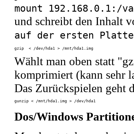
mount 192.168.0.1:/va
und schreibt den Inhalt 
auf der ersten Platte
gzip  < /dev/hda1 > /mnt/hda1.img
Wählt man oben statt "gz
komprimiert (kann sehr l
Das Zurückspielen geht d
gunzip < /mnt/hda1.img > /dev/hda1 
Dos/Windows Partitione