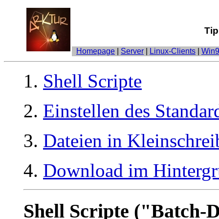
Tip
Homepage
|
Server
|
Linux-Clients
|
Win9
Shell Scripte
Einstellen des Standar
Dateien in Kleinschr
Download im Hinterg
Shell Scripte
("Batch-D