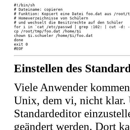
#!/bin/sh

# Dateiname: copieren

# Funktion: Kopiert eine Datei foo.dat aus /root/t
# Homeverzeichnisse von Schülern

# und wechselt die Besitzrechte auf den Schüler

for i in `cat /etc/passwd | grep :102: | cut -d: -
cp /root/tmp/foo.dat /home/$i

chown $i.schueler /home/$i/foo.dat

done

exit 0

Einstellen des Standar
Viele Anwender kommen 
Unix, dem vi, nicht klar
Standardeditor einzustell
geändert werden. Dort ka