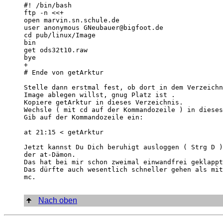
#! /bin/bash

ftp -n <<+

open marvin.sn.schule.de

user anonymous GNeubauer@bigfoot.de

cd pub/linux/Image

bin

get ods32t10.raw

bye

+

# Ende von getArktur

Stelle dann erstmal fest, ob dort in dem Verzeichn
Image ablegen willst, gnug Platz ist .

Kopiere getArktur in dieses Verzeichnis.

Wechsle ( mit cd auf der Kommandozeile ) in dieses
Gib auf der Kommandozeile ein:

at 21:15 < getArktur

Jetzt kannst Du Dich beruhigt ausloggen ( Strg D )
der at-Dämon.

Das hat bei mir schon zweimal einwandfrei geklappt
Das dürfte auch wesentlich schneller gehen als mit
mc.

Nach oben